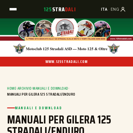
125
STRA
DALI
ITA
·
ENG
Motoclub 125 Stradali ASD — Moto 125 & Oltre
WWW.125STRADALI.COM
HOME
›
ARCHIVIO
›
MANUALI E DOWNLOAD
›
MANUALI PER GILERA 125 STRADALI/ENDURO
MANUALI E DOWNLOAD
MANUALI PER GILERA 125
STRADALI/ENDURO