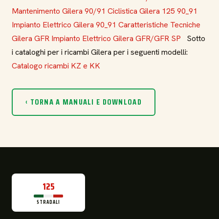
Mantenimento Gilera 90/91
Ciclistica Gilera 125 90_91
Impianto Elettrico Gilera 90_91
Caratteristiche Tecniche
Gilera GFR
Impianto Elettrico Gilera GFR/GFR SP
Sotto
i cataloghi per i ricambi Gilera per i seguenti modelli:
Catalogo ricambi KZ e KK
‹ TORNA A MANUALI E DOWNLOAD
125
STRADALI