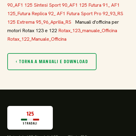
90_AF1 125 Sintesi Sport
90_AF1 125 Futura
91_ AF1
125_Futura Replica
92_ AF1 Futura Sport Pro
92_93_RS
125 Extrema
95_96_Aprilia_RS
Manuali d'officina per
motori Rotax 123 e 122
Rotax_123_manuale_Officina
Rotax_122_Manuale_Officina
‹ TORNA A MANUALI E DOWNLOAD
125
STRADALI